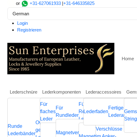
or
+31-627061933
|
+31-646335825
German
Login
Registrieren
Home
Lederschnüre
Lederkomponenten
Lederaccessoires
Gems
Für
Für
Weitere
Für
Fertige
Heim
Lederkomponenten
Für flaches Leder
Magnetv
flaches
Regaliz
Lederfaden
Schmuckkompone
Gems
Rundleder
Lederarmbän
Zamak magnetic claps: MG
Leder
Leder
aus Leder
Strin
Ovale
Runde
Geflochtene
Flache
Verschlüsse
Verb
geflochtene
Nappa
Magnetverschluss
Endverschluss
Lederbänder
Lederschnüre
Lederschnüre
Magnetverschluss
im Anker-
Endvers
Cla