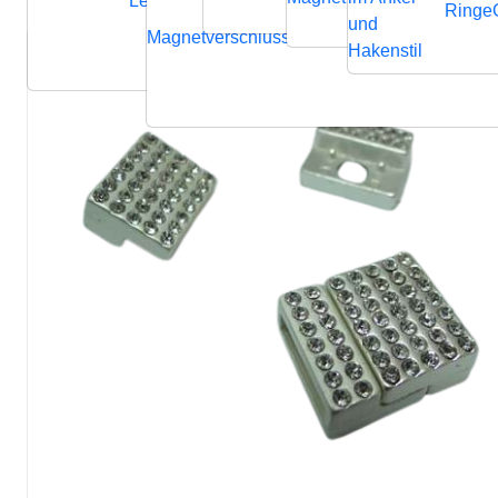
Lederbänder
Ringe
und
Magnetverschluss
Endverschluss
Verbindung
Hakenstil