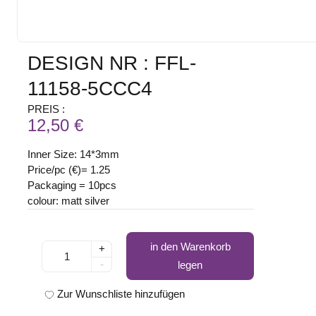
DESIGN NR : FFL-
11158-5CCC4
PREIS :
12,50 €
Inner Size: 14*3mm
Price/pc (€)= 1.25
Packaging = 10pcs
colour: matt silver
in den Warenkorb
+
-
legen
Zur Wunschliste hinzufügen