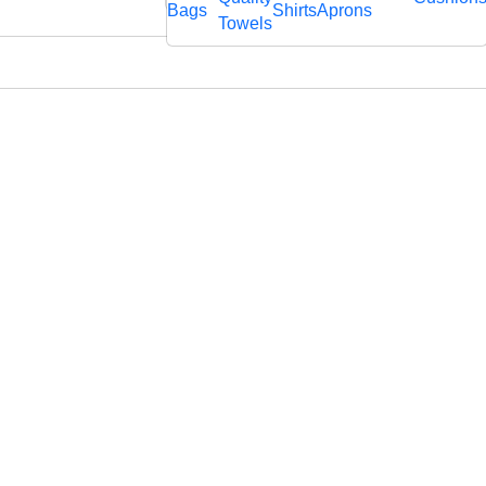
rägtem
Bags
Shirts
Aprons
fl
Towels