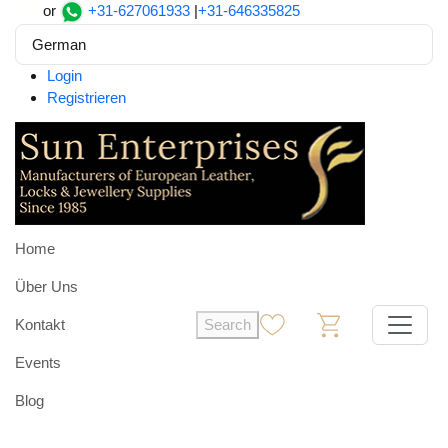
or
+31-627061933
|
+31-646335825
German
Login
Registrieren
Home
Über Uns
Kontakt
Search
0
0
Events
Blog