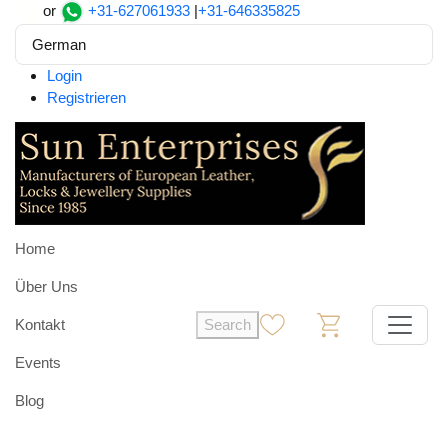
or
+31-627061933
|
+31-646335825
German
Login
Registrieren
Home
Über Uns
Kontakt
Search
0
0
Events
Blog