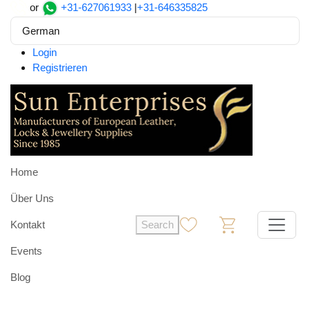
or
+31-627061933
|
+31-646335825
German
Login
Registrieren
Home
Über Uns
Kontakt
Search
0
0
Events
Blog