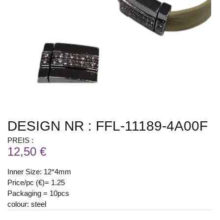
DESIGN NR : FFL-11189-4A00F
PREIS :
12,50 €
Inner Size: 12*4mm
Price/pc (€)= 1.25
Packaging = 10pcs
colour: steel