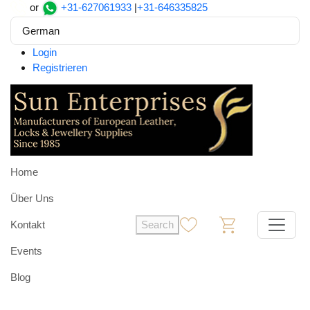
or
+31-627061933
|
+31-646335825
German
Login
Registrieren
Home
Über Uns
Kontakt
Search
0
0
Events
Blog