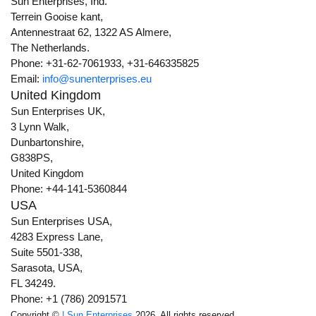
Sun Enterprises, Ind.
Terrein Gooise kant,
Antennestraat 62, 1322 AS Almere,
The Netherlands.
Phone: +31-62-7061933, +31-646335825
Email:
info@sunenterprises.eu
United Kingdom
Sun Enterprises UK,
3 Lynn Walk,
Dunbartonshire,
G838PS,
United Kingdom
Phone: +44-141-5360844
USA
Sun Enterprises USA,
4283 Express Lane,
Suite 5501-338,
Sarasota, USA,
FL 34249.
Phone: +1 (786) 2091571
Copyright ©
| Sun Enterprises
2026. All rights reserved.