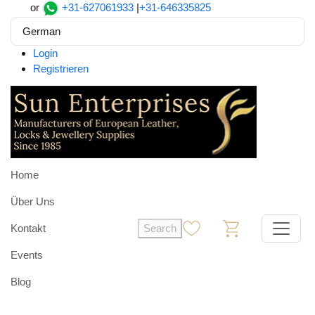
or
+31-627061933
|
+31-646335825
German
Login
Registrieren
Home
Über Uns
Kontakt
Search
0
0
Events
Blog