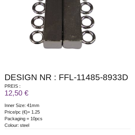
DESIGN NR : FFL-11485-8933D
PREIS :
12,50 €
Inner Size: 41mm
Price/pc (€)= 1.25
Packaging = 10pcs
Colour: steel