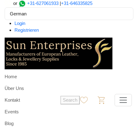
or
+31-627061933
|
+31-646335825
German
Login
Registrieren
Home
Über Uns
Kontakt
Search
0
0
Events
Blog