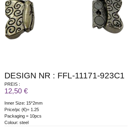
DESIGN NR : FFL-11171-923C1
PREIS :
12,50 €
Inner Size: 15*2mm
Price/pc (€)= 1.25
Packaging = 10pcs
Colour: steel