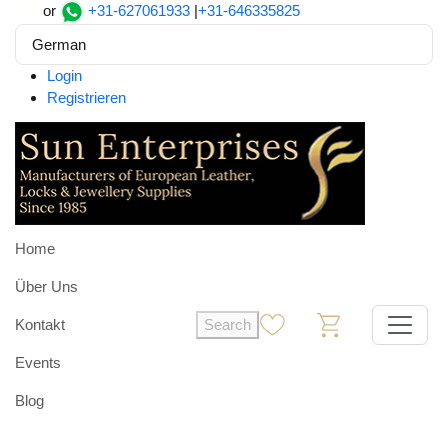
or
+31-627061933
|
+31-646335825
German
Login
Registrieren
Home
Über Uns
Kontakt
Search
0
0
Events
Blog