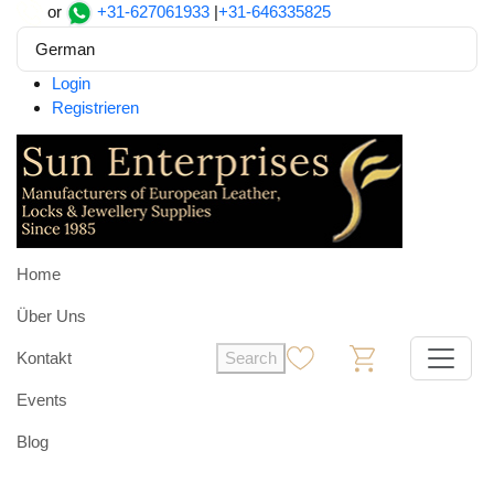
or
+31-627061933
|
+31-646335825
German
Login
Registrieren
Home
Über Uns
Kontakt
Search
0
0
Events
Blog