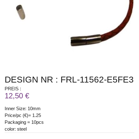
DESIGN NR : FRL-11562-E5FE3
PREIS :
12,50 €
Inner Size: 10mm
Price/pc (€)= 1.25
Packaging = 10pcs
color: steel