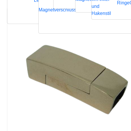
Lederbänder
Ringe
und
Magnetverschluss
Endverschluss
Verbindung
Hakenstil