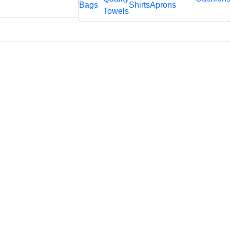
rägtem
Bags
Shirts
Aprons
fl
Towels