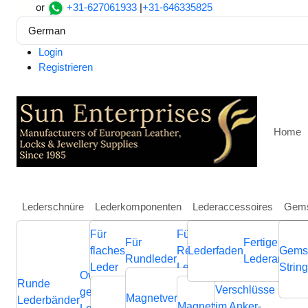
or
+31-627061933
|
+31-646335825
German
Login
Registrieren
Home
Lederschnüre
Lederkomponenten
Lederaccessoires
Gems
Für
Für
Weitere
Für
Fertige
Heim
Lederkomponenten
Für flaches Leder
Magnetv
flaches
Regaliz
Lederfaden
Schmuckkompone
Gems
Rundleder
Lederarmbän
Stainless Steel Magnetic
Leder
Leder
aus Leder
Strin
Ovale
Runde
Geflochtene
Flache
Verschlüsse
Verb
geflochtene
Nappa
Magnetverschluss
Endverschluss
Lederbänder
Lederschnüre
Lederschnüre
Magnetverschluss
im Anker-
Endvers
Cla