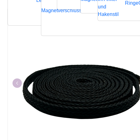
Lederbänder
Ringe
und
Magnetverschluss
Endverschluss
Verbindung
Hakenstil