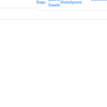
rägtem
Bags
Shirts
Aprons
fl
Towels