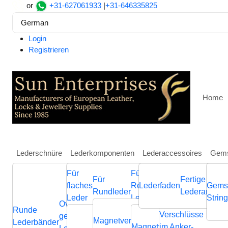
or
+31-627061933
|
+31-646335825
German
Login
Registrieren
Home
Lederschnüre
Lederkomponenten
Lederaccessoires
Gems
Für
Für
Weitere
Für
Fertige
Heim
Lederschnüre
Ovale geflochtene Lederbänder
flaches
Regaliz
Lederfaden
Schmuckkompone
Gems
Rundleder
Lederarmbän
SPIRAL BRAIDED LEATH
Leder
Leder
aus Leder
Strin
Ovale
Runde
Geflochtene
Flache
Verschlüsse
Verb
geflochtene
Nappa
Magnetverschluss
Endverschluss
Lederbänder
Lederschnüre
Lederschnüre
Magnetverschluss
im Anker-
Endvers
Cla