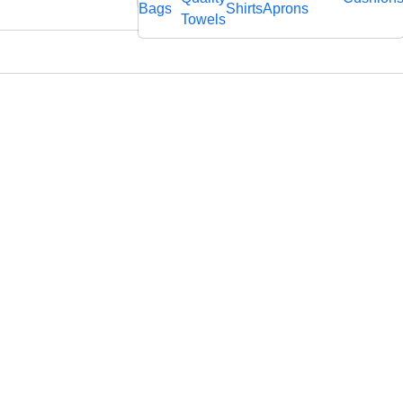
rägtem
Bags
Shirts
Aprons
fl
Towels