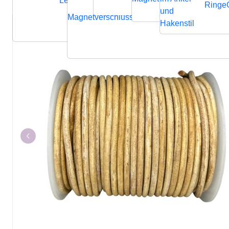
Lederbänder
Ringe
und
Magnetverschluss
Endverschluss
Verbindung
Hakenstil