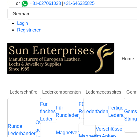
or
+31-627061933
|
+31-646335825
German
Login
Registrieren
Home
Lederschnüre
Lederkomponenten
Lederaccessoires
Gems
Für
Für
Weitere
Für
Fertige
Heim
Lederschnüre
Runde Lederbänder
Round Lea
flaches
Regaliz
Lederfaden
Schmuckkompone
Gems
Rundleder
Lederarmbän
Round Leather Cord Vint
Leder
Leder
aus Leder
Strin
Ovale
Runde
Geflochtene
Flache
Verschlüsse
Verb
geflochtene
Nappa
Magnetverschluss
Endverschluss
Lederbänder
Lederschnüre
Lederschnüre
Magnetverschluss
im Anker-
Endvers
Cla