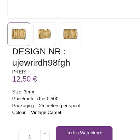
DESIGN NR :
ujewrirdh98fgh
PREIS :
12,50 €
Size: 3mm
Price/meter (€)= 0.50€
Packaging = 25 meters per spool
Colour = Vintage Camel
in den Warenkorb
+