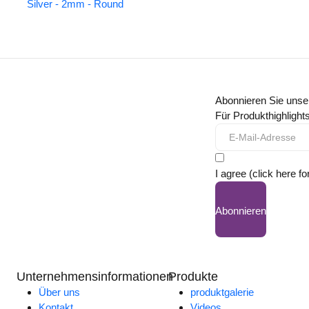
Silver - 2mm - Round
Abonnieren Sie unse
Für Produkthighligh
I agree (click here fo
Abonnieren
Unternehmensinformationen
Produkte
Über uns
produktgalerie
Kontakt
Videos