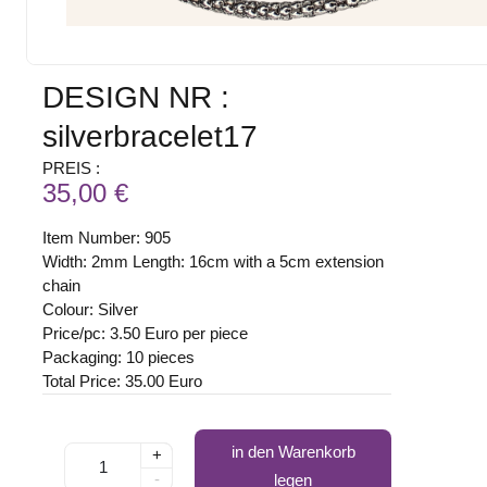
DESIGN NR :
silverbracelet17
PREIS :
35,00 €
Item Number: 905
Width: 2mm Length: 16cm with a 5cm extension
chain
Colour: Silver
Price/pc: 3.50 Euro per piece
Packaging: 10 pieces
Total Price: 35.00 Euro
in den Warenkorb
+
-
legen