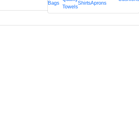
rägtem
Bags
Shirts
Aprons
fl
Towels