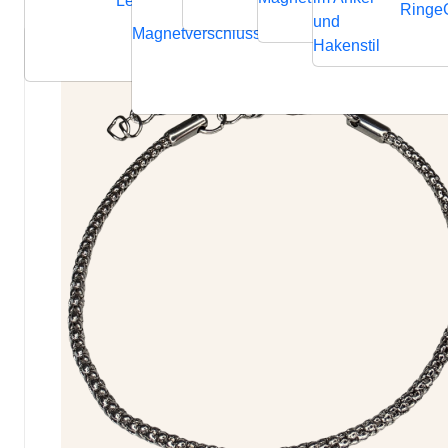
Lederbänder
Ringe
und
Magnetverschluss
Endverschluss
Verbindung
Hakenstil