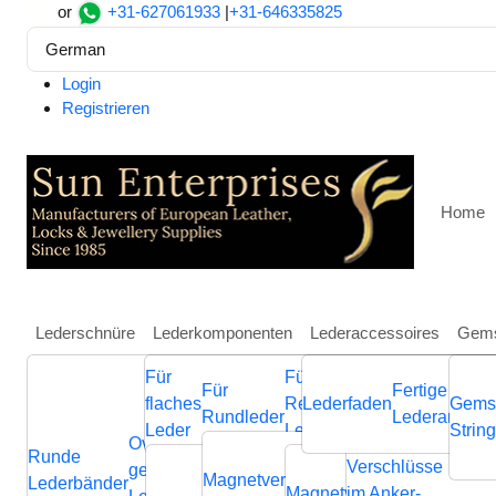
or
+31-627061933
|
+31-646335825
German
Login
Registrieren
Home
Lederschnüre
Lederkomponenten
Lederaccessoires
Gems
Für
Für
Weitere
Für
Fertige
Heim
Ketten
Vorgefertigte Armbänder
Popcorn Chain
flaches
Regaliz
Lederfaden
Schmuckkompone
Gems
Rundleder
Lederarmbän
Popcorn Chain Bracelet - 
Leder
Leder
aus Leder
Strin
Ovale
Runde
Geflochtene
Flache
Verschlüsse
Verb
geflochtene
Nappa
Magnetverschluss
Endverschluss
Lederbänder
Lederschnüre
Lederschnüre
Magnetverschluss
im Anker-
Endvers
Cla