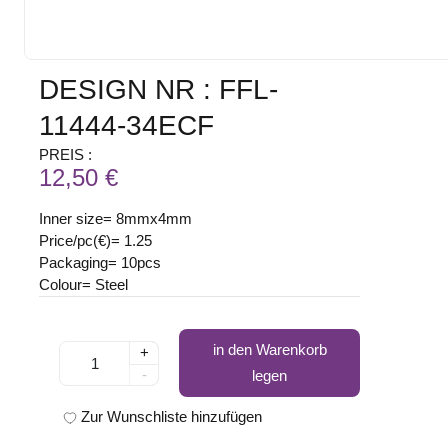
DESIGN NR : FFL-
11444-34ECF
PREIS :
12,50 €
Inner size= 8mmx4mm
Price/pc(€)= 1.25
Packaging= 10pcs
Colour= Steel
in den Warenkorb
+
-
legen
Zur Wunschliste hinzufügen