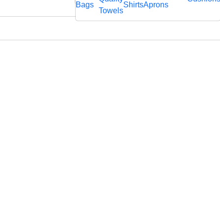
rägtem
Bags
Shirts
Aprons
fl
Towels