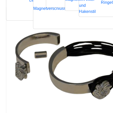
Lederbänder
Ringe
und
Magnetverschluss
Endverschluss
Verbindung
Hakenstil