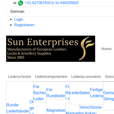
or
+31-627061933
|
+31-646335825
German
Login
Registrieren
Home
Lederschnüre
Lederkomponenten
Lederaccessoires
Gems
Für
Für
Weitere
Für
Fertige
Heim
Lederkomponenten
Für Rundleder
Verbinder 
flaches
Regaliz
Lederfaden
Schmuckkompone
Gems
Rundleder
Lederarmbän
Half Cuff Bracelet Clasp:
Leder
Leder
aus Leder
Strin
Ovale
Runde
Geflochtene
Flache
Verschlüsse
Verb
geflochtene
Nappa
Magnetverschluss
Endverschluss
Lederbänder
Lederschnüre
Lederschnüre
Magnetverschluss
im Anker-
Endvers
Cla