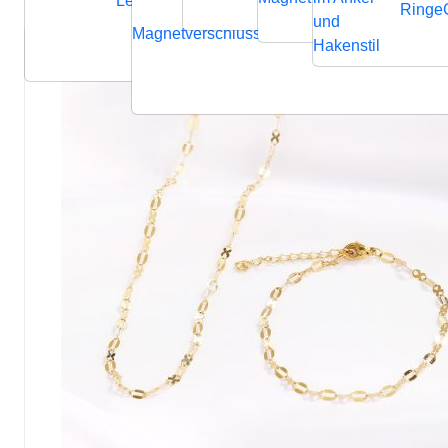
Lederbänder
Ringe
und
Magnetverschluss
Endverschluss
Verbindung
Hakenstil