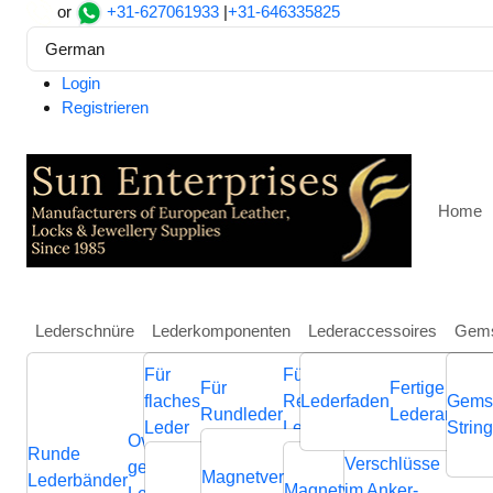
or
+31-627061933
|
+31-646335825
German
Login
Registrieren
Home
Lederschnüre
Lederkomponenten
Lederaccessoires
Gems
Für
Für
Weitere
Für
Fertige
Heim
Ketten
Vorgefertigte Armbänder
Gold Plated S
flaches
Regaliz
Lederfaden
Schmuckkompone
Gems
Rundleder
Lederarmbän
Gold Plated Stainless Stee
Leder
Leder
aus Leder
Strin
Ovale
Runde
Geflochtene
Flache
Verschlüsse
Verb
geflochtene
Nappa
Magnetverschluss
Endverschluss
Lederbänder
Lederschnüre
Lederschnüre
Magnetverschluss
im Anker-
Endvers
Cla