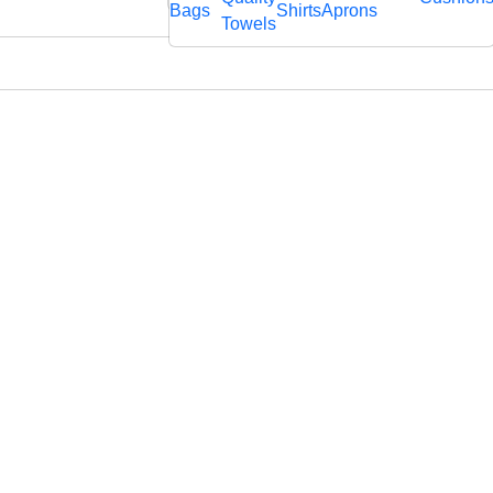
rägtem
Bags
Shirts
Aprons
fl
Towels