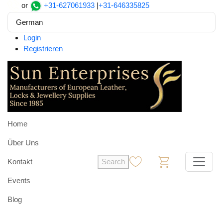
or
+31-627061933
|
+31-646335825
German
Login
Registrieren
Home
Über Uns
Kontakt
Search
0
0
Events
Blog