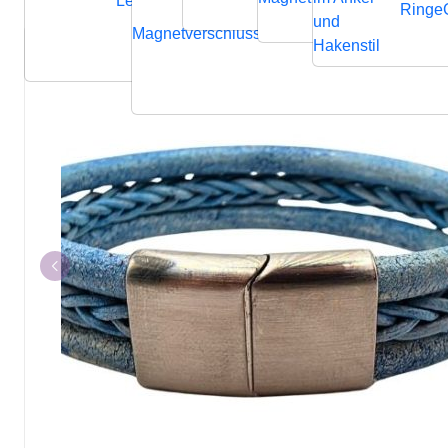
Lederbänder
Ringe
und
Magnetverschluss
Endverschluss
Verbindung
Hakenstil