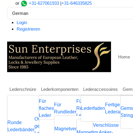
or
+31-627061933
|
+31-646335825
German
Login
Registrieren
Home
Lederschnüre
Lederkomponenten
Lederaccessoires
Gems
Für
Für
Weitere
Für
Fertige
Heim
Lederaccessoires
Fertige Lederarmbänder
Fe
flaches
Regaliz
Lederfaden
Schmuckkompone
Gems
Rundleder
Lederarmbän
Combination Leather Brace
Leder
Leder
aus Leder
Strin
Ovale
Runde
Geflochtene
Flache
Verschlüsse
Verb
geflochtene
Nappa
Magnetverschluss
Endverschluss
Lederbänder
Lederschnüre
Lederschnüre
Magnetverschluss
im Anker-
Endvers
Cla