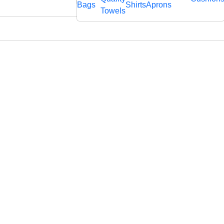
rägtem
Bags
Shirts
Aprons
fl
Towels