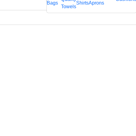
rägtem
Bags
Shirts
Aprons
fl
Towels