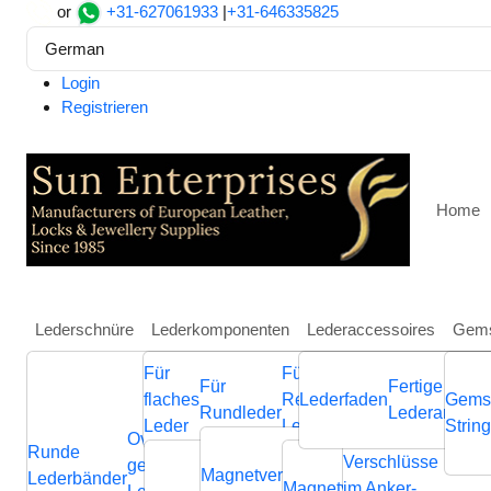
or
+31-627061933
|
+31-646335825
German
Login
Registrieren
Home
Lederschnüre
Lederkomponenten
Lederaccessoires
Gems
Für
Für
Weitere
Für
Fertige
Heim
Lederaccessoires
Fertige Lederarmbänder
Fe
flaches
Regaliz
Lederfaden
Schmuckkompone
Gems
Rundleder
Lederarmbän
Bruges Braided Leather Br
Leder
Leder
aus Leder
Strin
Ovale
Runde
Geflochtene
Flache
Verschlüsse
Verb
geflochtene
Nappa
Magnetverschluss
Endverschluss
Lederbänder
Lederschnüre
Lederschnüre
Magnetverschluss
im Anker-
Endvers
Cla