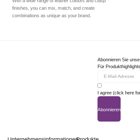
With a wide range of leather colours and clasp
finishes, you can mix, match, and create
combinations as unique as your brand.
Abonnieren Sie unse
Für Produkthighligh
I agree (click here fo
Abonnieren
Unternehmensinformationen
Produkte