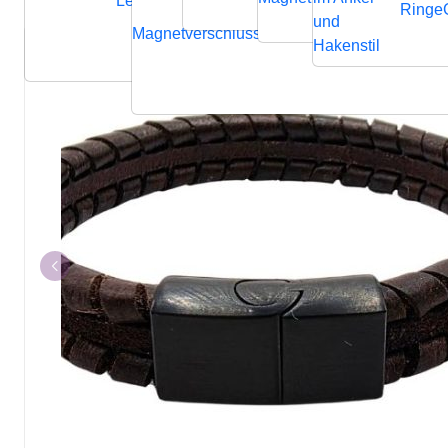
Lederbänder
Ringe
und
Magnetverschluss
Endverschluss
Verbindung
Hakenstil